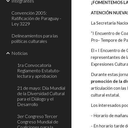
Integrantes
¡FOMENTEMOS LA 
Convención 2005:
ATENCIÓN NUEVAS 
Ratificación de Paraguay -
La Secretaria Nacion
Ley 3229
“I Encuentro de Coal
Delineamientos para las
Pro- Tempore de P
políticas culturales
El « I Encuentro de 
Noticias
representantes de l
Expresiones Cultura
1ra Convocatoria
Reglamento Estatuto-
Durante estas jornad
lectura y aprobacion
promoción de la di
21 de mayo: Día Mundial
articulación con la
de la Diversidad Cultural
cultural estatal.
para el Diálogo y el
Desarrollo
Los interesados podr
- Horario de mañana
3er Congreso Tercer
Congreso Mundial de
- En horario tarde d
Coaliciones para la