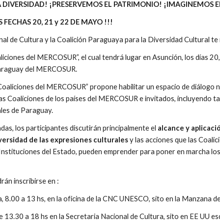
DIVERSIDAD! ¡PRESERVEMOS EL PATRIMONIO! ¡IMAGINEMOS 
FECHAS 20, 21 y 22 DE MAYO !!!
al de Cultura y la Coalición Paraguaya para la Diversidad Cultural te i
iciones del MERCOSUR”, el cual tendrá lugar en Asunción, los días 20,
araguay del MERCOSUR.
Coaliciones del MERCOSUR” propone habilitar un espacio de diálogo nac
as Coaliciones de los países del MERCOSUR e invitados, incluyendo tam
les de Paraguay.
as, los participantes discutirán principalmente el 
alcance y aplicac
versidad de las expresiones culturales
 y las acciones que las Coalic
s Instituciones del Estado, pueden emprender para poner en marcha los
án inscribirse en :
, 8.00 a 13 hs, en la oficina de la CNC UNESCO, sito en la Manzana de
e 13.30 a 18 hs en la Secretaria Nacional de Cultura, sito en EE UU esq