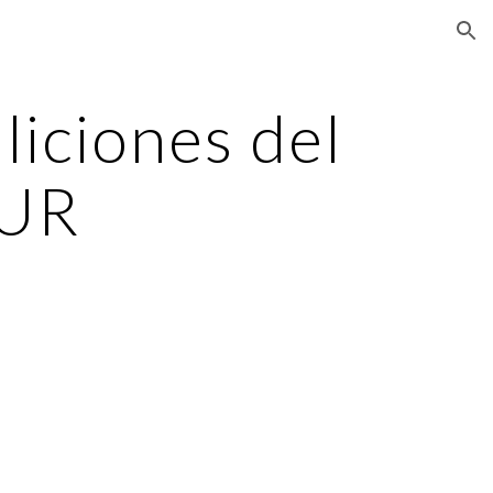
ion
iciones del 
UR