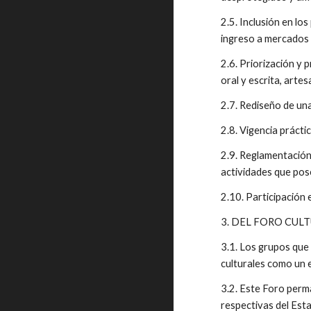
2.5. Inclusión en lo
ingreso a mercados 
2.6. Priorización y 
oral y escrita, arte
2.7. Rediseño de un
2.8. Vigencia práctic
2.9. Reglamentación 
actividades que pose
2.10. Participación 
3. DEL FORO CU
3.1. Los grupos que
culturales como un 
3.2. Este Foro perma
respectivas del Est