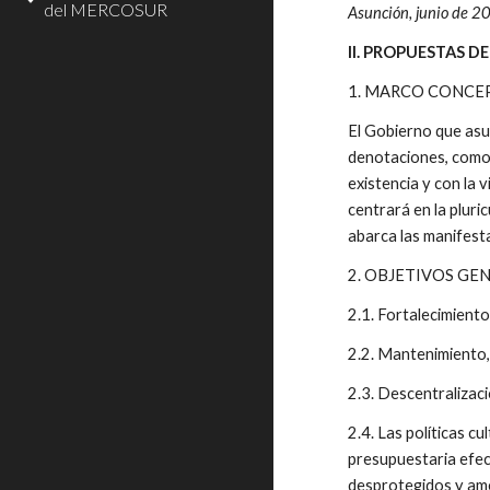
del MERCOSUR
Asunción, junio de 
II. PROPUESTAS 
1. MARCO CONCE
El Gobierno que asu
denotaciones, como 
existencia y con la 
centrará en la pluri
abarca las manifesta
2. OBJETIVOS GE
2.1. Fortalecimiento
2.2. Mantenimiento, 
2.3. Descentralizaci
2.4. Las políticas c
presupuestaria efect
desprotegidos y am