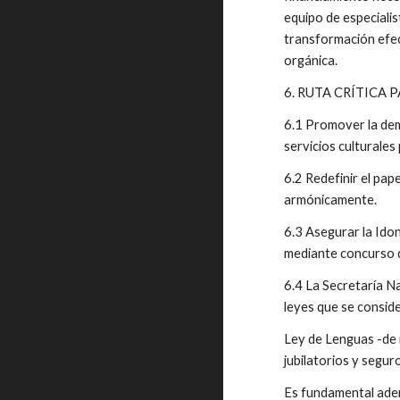
equipo de especialis
transformación efect
orgánica.
6. RUTA CRÍTICA 
6.1 Promover la demo
servicios culturales
6.2 Redefinir el pape
armónicamente.
6.3 Asegurar la Idon
mediante concurso 
6.4 La Secretaría Na
leyes que se conside
Ley de Lenguas -de m
jubilatorios y seguro
Es fundamental adem