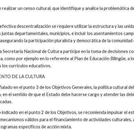
 realizar un censo cultural, que identifique y analice la problemática d
efectiva descentralización se requiere utilizar la estructura y las unid
juntas departamentales, municipios, e incluir los asentamientos campe
 asegurando la participación pluralista y democrática de la comunidad
la Secretaría Nacional de Cultura participe en la toma de decisiones c
, como por ejemplo en lo referente al Plan de Educación Bilingüe, a lo
 los currículos educativos.
IENTO DE LA CULTURA
alado en el punto 3 de los Objetivos Generales, la política cultural d
io, en el sentido de que el Estado debe hacerse cargo y atender las debi
icadas.
indicado en el punto 2 de los Objetivos, se recomienda impulsar el estu
ecanismos válidos para el financiamiento de actividades culturales, a
rogramas específicos de acción mixta.