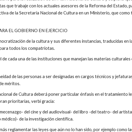
tas que trabaje con los actuales asesores de la Reforma del Estado, pa
iva de la Secretaría Nacional de Cultura en un Ministerio, que como t
PARA EL GOBIERNO EN EJERCICIO
cratización de la cultura y sus diferentes instancias, traducidas en la
 para todos los compatriotas.
l de cada una de las instituciones que manejan las materias culturales e
eidad de las personas a ser designadas en cargos técnicos y jefaturas 
de méritos.
cional de Cultura deberá poner particular énfasis en el tratamiento leg
ran prioritarias, verbi gracia:
ecenazgo- del cine y del audiovisual- del libro -del teatro- del artista
 médico)- de la investigación científica.
ás reglamentar las leyes que aún no lo han sido, por ejemplo como las