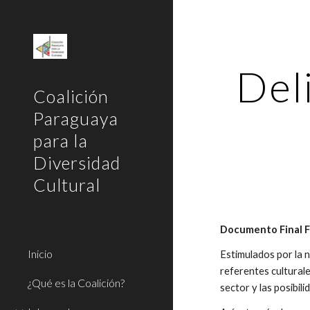
Sk
Deli
Coalición
Paraguaya
para la
Diversidad
Cultural
Documento Final 
Inicio
Estimulados por la n
referentes culturale
¿Qué es la Coalición?
sector y las posibil