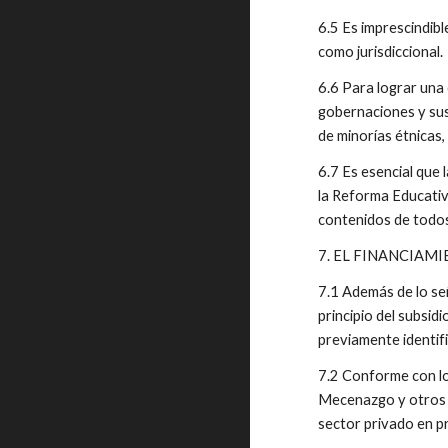
6.5 Es imprescindible
como jurisdiccional.
6.6 Para lograr una 
gobernaciones y sus 
de minorías étnicas,
6.7 Es esencial que 
la Reforma Educativa
contenidos de todos
7. EL FINANCIAM
7.1 Además de lo señ
principio del subsid
previamente identif
7.2 Conforme con lo 
Mecenazgo y otros m
sector privado en p