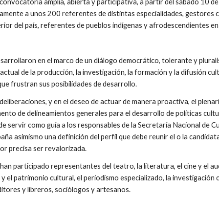
 convocatoria amplia, abierta y participativa, a partir del sábado 10 de
mente a unos 200 referentes de distintas especialidades, gestores cul
erior del país, referentes de pueblos indígenas y afrodescendientes en
arrollaron en el marco de un diálogo democrático, tolerante y plurali
 actual de la producción, la investigación, la formación y la difusión cu
que frustran sus posibilidades de desarrollo.
eliberaciones, y en el deseo de actuar de manera proactiva, el plenari
nto de delineamientos generales para el desarrollo de políticas cultu
de servir como guía a los responsables de la Secretaría Nacional de C
paña asimismo una definición del perfil que debe reunir el o la candidat
bor precisa ser revalorizada.
n participado representantes del teatro, la literatura, el cine y el audi
y el patrimonio cultural, el periodismo especializado, la investigación c
itores y libreros, sociólogos y artesanos.