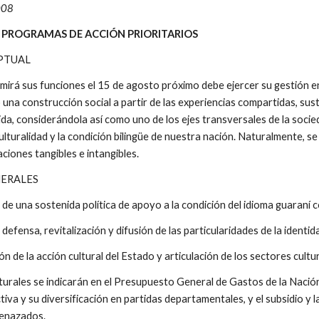
2008
DE PROGRAMAS DE ACCIÓN PRIORITARIOS
PTUAL
mirá sus funciones el 15 de agosto próximo debe ejercer su gestión en
una construcción social a partir de las experiencias compartidas, su
vida, considerándola así como uno de los ejes transversales de la socie
culturalidad y la condición bilingüe de nuestra nación. Naturalmente, s
ciones tangibles e intangibles.
NERALES
 de una sostenida política de apoyo a la condición del idioma guaraní c
defensa, revitalización y difusión de las particularidades de la identi
ón de la acción cultural del Estado y articulación de los sectores cultu
ulturales se indicarán en el Presupuesto General de Gastos de la Nación
iva y su diversificación en partidas departamentales, y el subsidio y l
enazados.