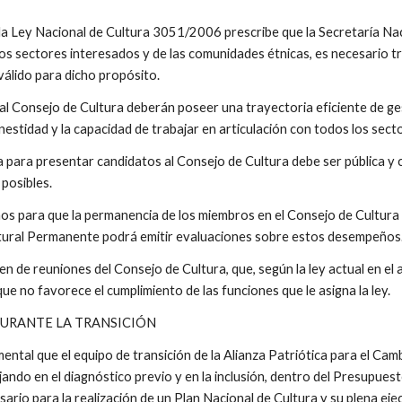
e la Ley Nacional de Cultura 3051/2006 prescribe que la Secretaría Nac
 los sectores interesados y de las comunidades étnicas, es necesario 
válido para dicho propósito.
al Consejo de Cultura deberán poseer una trayectoria eficiente de gest
nestidad y la capacidad de trabajar en articulación con todos los sect
 para presentar candidatos al Consejo de Cultura debe ser pública y co
 posibles.
s para que la permanencia de los miembros en el Consejo de Cultura es
ltural Permanente podrá emitir evaluaciones sobre estos desempeños
men de reuniones del Consejo de Cultura, que, según la ley actual en el 
que no favorece el cumplimiento de las funciones que le asigna la ley.
 DURANTE LA TRANSICIÓN
ntal que el equipo de transición de la Alianza Patriótica para el Camb
ajando en el diagnóstico previo y en la inclusión, dentro del Presupues
ario para la realización de un Plan Nacional de Cultura y su plena ejec