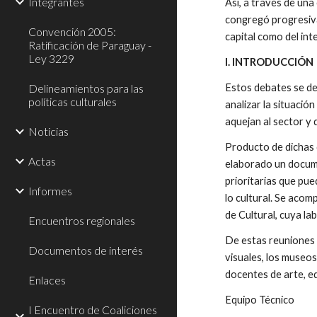
Integrantes
Así, a través de una
congregó progresiva
Convención 2005:
capital como del int
Ratificación de Paraguay -
Ley 3229
I. INTRODUCCIÓN
Delineamientos para las
Estos debates se des
políticas culturales
analizar la situación
aquejan al sector y 
Noticias
Producto de dichas d
Actas
elaborado un docume
prioritarias que pue
Informes
lo cultural. Se acom
de Cultural, cuya la
Encuentros regionales
De estas reuniones ha
Documentos de interés
visuales, los museos 
docentes de arte, ed
Enlaces
Equipo Técnico
I Encuentro de Coaliciones