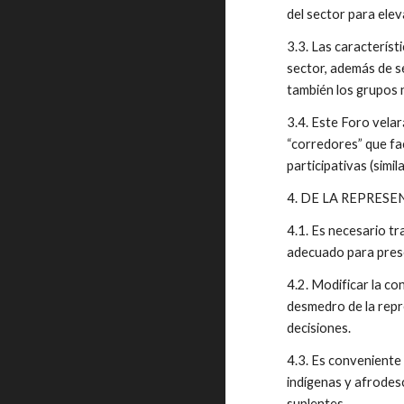
del sector para elev
3.3. Las característ
sector, además de ser
también los grupos
3.4. Este Foro velará
“corredores” que fac
participativas (simi
4. DE LA REPRES
4.1. Es necesario tr
adecuado para prese
4.2. Modificar la co
desmedro de la repre
decisiones.
4.3. Es conveniente 
indígenas y afrodes
suplentes.