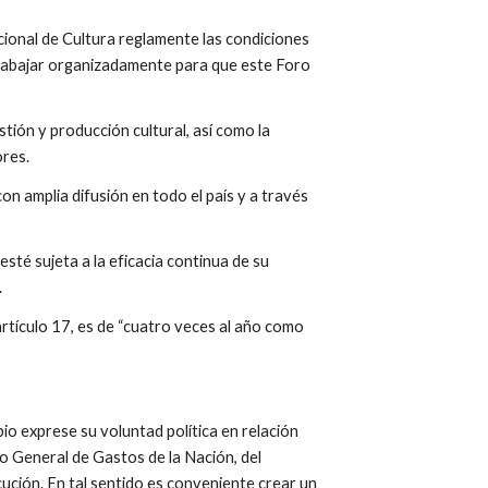
ional de Cultura reglamente las condiciones 
trabajar organizadamente para que este Foro 
ión y producción cultural, así como la 
ores.
n amplia difusión en todo el país y a través 
té sujeta a la eficacia continua de su 
.
artículo 17, es de “cuatro veces al año como 
io exprese su voluntad política en relación 
to General de Gastos de la Nación, del 
ución. En tal sentido es conveniente crear un 