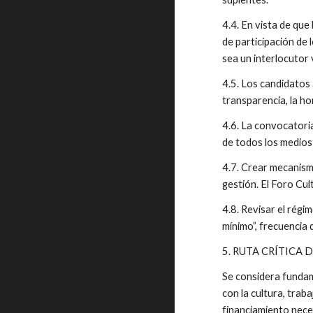
4.4. En vista de qu
de participación de
sea un interlocutor 
4.5. Los candidatos 
transparencia, la ho
4.6. La convocatoria
de todos los medios
4.7. Crear mecanismo
gestión. El Foro Cu
4.8. Revisar el régi
mínimo”, frecuencia 
5. RUTA CRÍTICA
Se considera fundame
con la cultura, trab
financiamiento neces