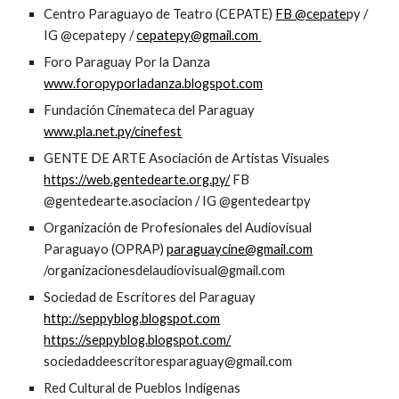
Centro Paraguayo de Teatro (CEPATE)
FB @cepate
py /
IG @cepatepy /
cepatepy@gmail.com
Foro Paraguay Por la Danza
www.foropyporladanza.blogspot.com
Fundación Cinemateca del Paraguay
www.pla.net.py/cinefest
GENTE DE ARTE Asociación de Artistas Visuales
https://web.gentedearte.org.py/
FB
@gentedearte.asociacion / IG @gentedeartpy
Organización de Profesionales del Audiovisual
Paraguayo (OPRAP)
paraguaycine@gmail.com
/organizacionesdelaudiovisual@gmail.com
Sociedad de Escritores del Paraguay
http://seppyblog.blogspot.com
https://seppyblog.blogspot.com/
sociedaddeescritoresparaguay@gmail.com
Red Cultural de Pueblos Indígenas